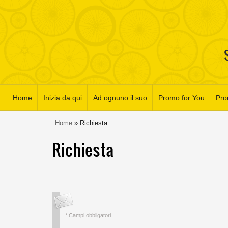
Home
Inizia da qui
Ad ognuno il suo
Promo for You
Pr
Home
» Richiesta
Richiesta
* Campi obbligatori